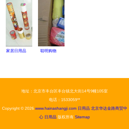
机 从卓越
汇编与实用
打造舒适与
一站式建材
性能到机械
指南
便捷生活的
家装采购指
奥秘
双重支柱
南（附图）
家居日用品
聪明购物
与五金交电
一号店大单
打造舒适生
采购日用品
活的双翼
与蓝月亮，
巧避超重运
地址：北京市丰台区丰台镇北大街14号9幢105室
费
电话：1533059**
Copyright © 2026
www.hainashangji.com
日用品
北京华达金路商贸中
心
日用品
版权所有
Sitemap