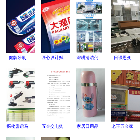
健牌牙刷
匠心设计赋
深耕清洁剂
日课思变
从牙刷图案
能品牌 大
代工领域，
日用品企业
到包装设计
观园洗涤用
专业打造滚
以DTM策
的系统化品
品包装的艺
筒波轮高效
略重塑数字
牌表达
术与策略
清洁方案
化工厂的范
式
探秘霹雳马
五金交电购
家居日用品
老王五金家
工业级角磨
销合同清单
与五金交电
具家电门店